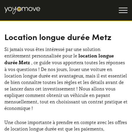
Location longue durée Metz
OFFRE LLD
Particulier
LLD OCCASION
Si jamais vous êtes intéressé par une solution
entièrement personnalisée pour le
location longue
Professionnel
QUI NOUS SOMMES
durée Metz
, ce guide vous apportera toutes les réponses
à vos questions ! De nos jours, louer une voiture en
Notre histoire
FONCTIONNEMENT
location longue durée est avantageux, mais il est essentiel
de bien connaître toutes les règles et les détails avant de
Travailler avec nous
NOS AVANTAGES
se lancer dans cet investissement ! Nous allons vous
expliquer comment obtenir un véhicule en payant
mensuellement, tout en choisissant un contrat pratique et
économique !
CHOISISSEZ UN PAYS
Une chose importante à prendre en compte avec les offres
de location longue durée est que les paiements,
Besoin d'aide ?
0139280852