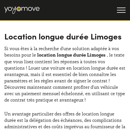
Location longue durée Limoges
OFFRE LLD
Particulier
LLD OCCASION
Si vous êtes à la recherche d'une solution adaptée à vos
besoins pour le
location longue durée Limoges
, le texte
Professionnel
QUI NOUS SOMMES
que vous lisez contient les réponses à toutes vos
questions ! Louer une voiture en location longue durée est
Notre histoire
FONCTIONNEMENT
avantageux, mais il est essentiel de bien connaître les
paramètres et les règles avant de signer le contrat !
Travailler avec nous
NOS AVANTAGES
Découvrez maintenant comment profiter d'un véhicule
avec un paiement mensuel échelonné, en utilisant ce type
de contrat très pratique et avantageux !
CHOISISSEZ UN PAYS
Un avantage particulier des offres de location longue
durée est la délégation des échéances, des complications
administratives et des coûts imprévus au fournisseur de la
Besoin d'aide ?
0139280852