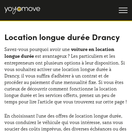
Location longue durée Drancy
OFFRE LLD
Particulier
LLD OCCASION
Savez-vous pourquoi avoir une
voiture en location
longue durée
est avantageux ? Les particuliers et les
Professionnel
QUI NOUS SOMMES
entrepreneurs ont plusieurs options à leur disposition. Si
vous souhaitez activer une location longue durée à
Notre histoire
FONCTIONNEMENT
Drancy, il vous suffira d'adhérer à un contrat et de
procéder au paiement d'une mensualité fixe. Si vous êtes
Travailler avec nous
NOS AVANTAGES
curieux de découvrir comment fonctionne la location
longue durée et les services offerts, prenez un peu de
temps pour lire l'article que vous trouverez sur cette page !
CHOISISSEZ UN PAYS
En choisissant l'une des offres de location longue durée,
vous conduirez le véhicule qui vous intéresse, sans vous
soucier des coûts imprévus, des diverses échéances ou des
Besoin d'aide ?
0139280852