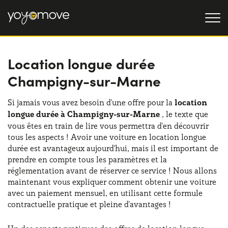
Location longue durée
OFFRE LLD
Champigny-sur-Marne
Particulier
LLD OCCASION
Professionnel
Si jamais vous avez besoin d'une offre pour la
location
QUI NOUS SOMMES
longue durée à Champigny-sur-Marne
, le texte que
Notre histoire
vous êtes en train de lire vous permettra d'en découvrir
FONCTIONNEMENT
tous les aspects ! Avoir une voiture en location longue
Travailler avec nous
durée est avantageux aujourd'hui, mais il est important de
NOS AVANTAGES
prendre en compte tous les paramètres et la
réglementation avant de réserver ce service ! Nous allons
maintenant vous expliquer comment obtenir une voiture
CHOISISSEZ UN PAYS
avec un paiement mensuel, en utilisant cette formule
contractuelle pratique et pleine d'avantages !
Besoin d'aide ?
0139280852