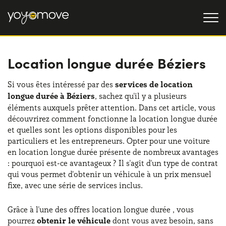
Location longue durée Béziers
OFFRE LLD
Particulier
LLD OCCASION
Si vous êtes intéressé par des
services de location
longue durée à Béziers
, sachez qu'il y a plusieurs
Professionnel
QUI NOUS SOMMES
éléments auxquels prêter attention. Dans cet article, vous
découvrirez comment fonctionne la location longue durée
Notre histoire
FONCTIONNEMENT
et quelles sont les options disponibles pour les
particuliers et les entrepreneurs. Opter pour une voiture
Travailler avec nous
NOS AVANTAGES
en location longue durée présente de nombreux avantages
: pourquoi est-ce avantageux ? Il s'agit d'un type de contrat
qui vous permet d'obtenir un véhicule à un prix mensuel
fixe, avec une série de services inclus.
CHOISISSEZ UN PAYS
Grâce à l'une des offres location longue durée , vous
pourrez
obtenir le véhicule
dont vous avez besoin, sans
Besoin d'aide ?
0139280852