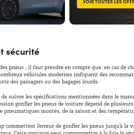
VOIR TOUTES LES OFF
t sécurité
des pneus , il faut prendre en compte que, en cas de cha
nombreux véhicules modernes indiquent des recommand
orte des passagers ou des bagages lourds.
f de suivre les spécifications mentionnées dans le manu
pression gonfler les pneus de voiture dépend de plusieu
 de pneumatiques montés, de la saison et des températur
p commettent l'erreur de gonfler les pneus jusqu'à la v
eur. Cette pratique peut compromettre à la fois la sécu