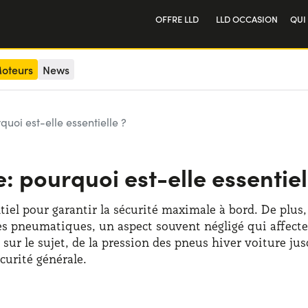
OFFRE LLD
LLD OCCASION
QUI
Particulier
Not
oteurs
News
Professionnel
Tra
uoi est-elle essentielle ?
: pourquoi est-elle essentiel
iel pour garantir la sécurité maximale à bord. De plus, 
es pneumatiques, un aspect souvent négligé qui affecte d
 sur le sujet, de la pression des pneus hiver voiture ju
curité générale.