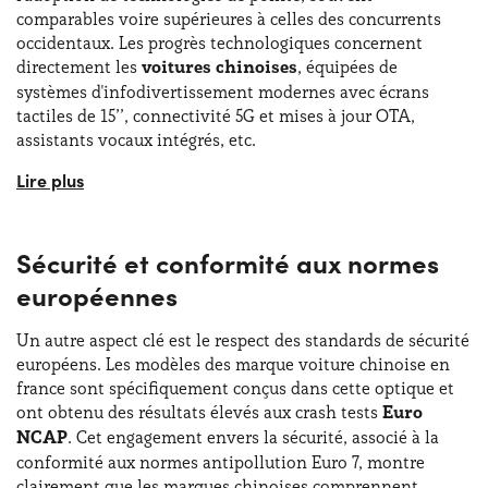
comparables voire supérieures à celles des concurrents
occidentaux. Les progrès technologiques concernent
directement les
voitures chinoises
, équipées de
systèmes d'infodivertissement modernes avec écrans
tactiles de 15’’, connectivité 5G et mises à jour OTA,
assistants vocaux intégrés, etc.
De plus, les voiture électrique chinoise en france utilisent
des batteries à haute densité énergétique, telles que la
Blade Battery de BYD, améliorant sécurité et autonomie
Sécurité et conformité aux normes
grâce à une structure résistante aux courts-circuits. Ces
avancées technologiques
, alliées à une attention
européennes
croissante portée à l'expérience utilisateur, rendent les
voitures chinoises très appréciées par ceux recherchant
Un autre aspect clé est le respect des standards de sécurité
innovation et simplicité d'utilisation.
européens. Les modèles des marque voiture chinoise en
france sont spécifiquement conçus dans cette optique et
ont obtenu des résultats élevés aux crash tests
Euro
NCAP
. Cet engagement envers la sécurité, associé à la
conformité aux normes antipollution Euro 7, montre
clairement que les marques chinoises comprennent