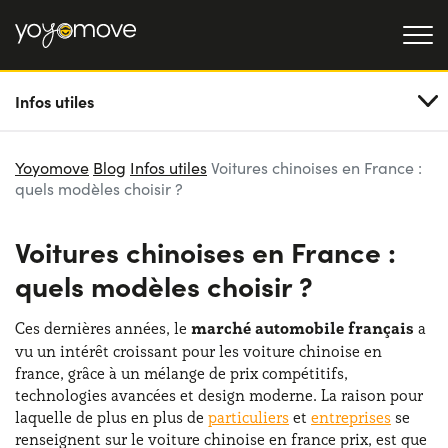
Infos utiles
OFFRE LLD
Particulier
LLD OCCASION
Yoyomove
Blog
Infos utiles
Voitures chinoises en France :
quels modèles choisir ?
Professionnel
QUI NOUS SOMMES
Voitures chinoises en France :
Notre histoire
FONCTIONNEMENT
quels modèles choisir ?
Travailler avec nous
NOS AVANTAGES
Ces dernières années, le
marché automobile français
a
vu un intérêt croissant pour les voiture chinoise en
france, grâce à un mélange de prix compétitifs,
CHOISISSEZ UN PAYS
technologies avancées et design moderne. La raison pour
laquelle de plus en plus de
particuliers
et
entreprises
se
renseignent sur le voiture chinoise en france prix, est que
Besoin d'aide ?
0139280852