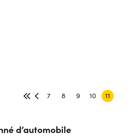
7
8
9
10
11
onné d’automobile