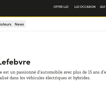
OFFRE LLD
LLD OCCASION
QUI
Particulier
Not
oteurs
News
Professionnel
Tra
Lefebvre
 est un passionné d’automobile avec plus de 15 ans d’e
alisé dans les véhicules électriques et hybrides.