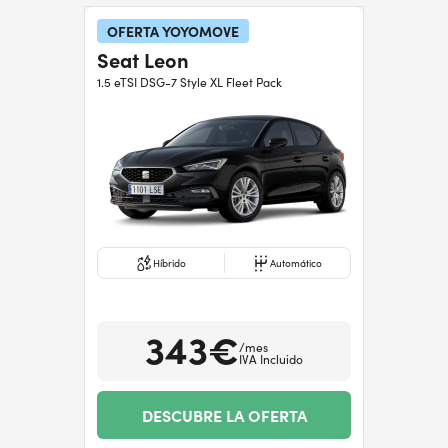
OFERTA YOYOMOVE
Seat Leon
¿Necesitas ayuda?
+34672028071
1.5 eTSI DSG-7 Style XL Fleet Pack
Híbrido
Automático
343€
/mes
IVA Incluido
DESCUBRE LA OFERTA