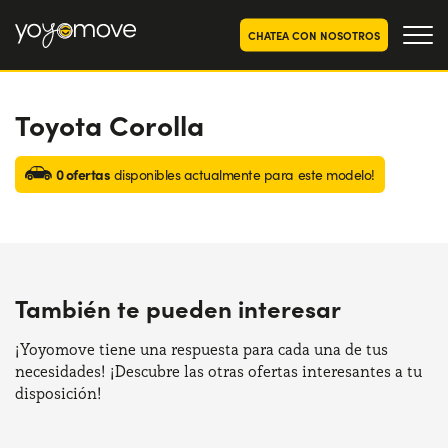
CHATEA CON NOSOTROS
Toyota Corolla
OFERTAS RENTING COCHES
Particulares
OFERTAS RENTING
0 ofertas
disponibles actualmente para este modelo!
SEGUNDA MANO
Autónomos y Empresas
RENTING COCHES POR MESES
YoyoNow
QUIENES SOMOS
También te pueden interesar
Nuestra historia
CÓMO FUNCIONA
Trabaja con nosotros
¡Yoyomove tiene una respuesta para cada una de tus
POR QUÉ CONVIENE
necesidades! ¡Descubre las otras ofertas interesantes a tu
disposición!
ELIGE UN PAÍS