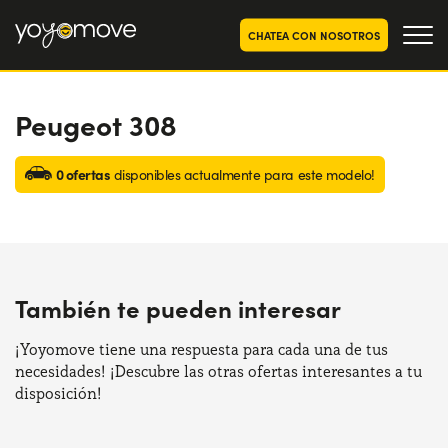
CHATEA CON NOSOTROS
Peugeot 308
OFERTAS RENTING COCHES
Particulares
OFERTAS RENTING
0 ofertas
disponibles actualmente para este modelo!
SEGUNDA MANO
Autónomos y Empresas
RENTING COCHES POR MESES
YoyoNow
QUIENES SOMOS
También te pueden interesar
Nuestra historia
CÓMO FUNCIONA
Trabaja con nosotros
¡Yoyomove tiene una respuesta para cada una de tus
POR QUÉ CONVIENE
necesidades! ¡Descubre las otras ofertas interesantes a tu
disposición!
ELIGE UN PAÍS