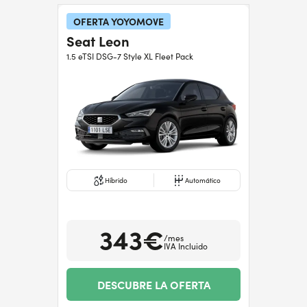
OFERTA YOYOMOVE
Seat Leon
¿Necesitas ayuda?
+34672028071
1.5 eTSI DSG-7 Style XL Fleet Pack
Híbrido
Automático
343€
/mes
IVA Incluido
DESCUBRE LA OFERTA