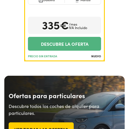
Gasolina
Manual
¿Necesitas ayuda?
+34672028071
335€
/mes
IVA Incluido
DESCUBRE LA OFERTA
PRECIO SIN ENTRADA
NUEVO
Ofertas para particulares
Descubre todos los coches de alquiler para
particulares.