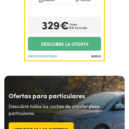
Gasolina
Manual
¿Necesitas ayuda?
+34672028071
329€
/mes
IVA Incluido
DESCUBRE LA OFERTA
PRECIO SIN ENTRADA
NUEVO
Ofertas para particulares
Descubre todos los coches de alquiler para
particulares.