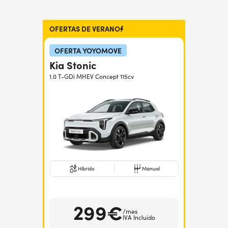
OFERTAS DE VERANO
OFERTA YOYOMOVE
Kia Stonic
1.0 T-GDi MHEV Concept 115cv
Híbrido
Manual
299€
/mes
IVA Incluido