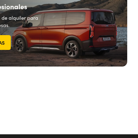
esionales
 de alquiler para
sas.
AS