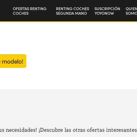
OFERTAS RENTING
RENTING COCHES
SUSCRIPCIÓN
QUIE
COCHES
SEGUNDA MANO
YOYONOW
SOMO
Particulares
Nuest
Autónomos y Empresas
Trab
e modelo!
 necesidades! ¡Descubre las otras ofertas interesantes