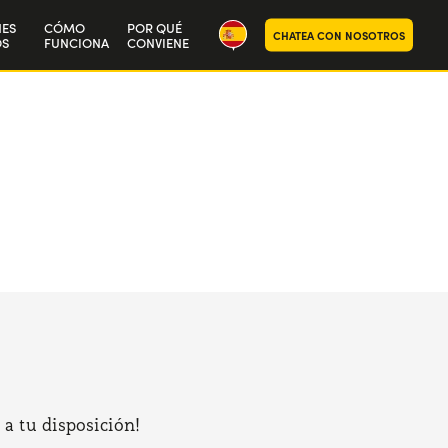
NES
CÓMO
POR QUÉ
CHATEA CON NOSOTROS
S
FUNCIONA
CONVIENE
ra historia
aja con nosotros
 a tu disposición!