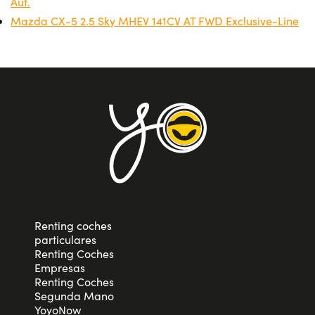
Aut.
Mazda CX-5 2.5 Sky MHEV 141CV AT FWD Exclusive-Line
Renting coches
particulares
Renting Coches
Empresas
Renting Coches
Segunda Mano
YoyoNow