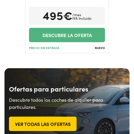
495€
/mes
¿Necesitas ayuda?
+34672028071
IVA Incluido
DESCUBRE LA OFERTA
PRECIO SIN ENTRADA
NUEVO
Ofertas para particulares
Descubre todos los coches de alquiler para
particulares.
VER TODAS LAS OFERTAS