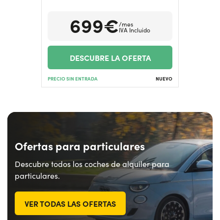
699€
/mes
¿Necesitas ayuda?
+34672028071
IVA Incluido
DESCUBRE LA OFERTA
PRECIO SIN ENTRADA
NUEVO
Ofertas para particulares
Descubre todos los coches de alquiler para
particulares.
VER TODAS LAS OFERTAS