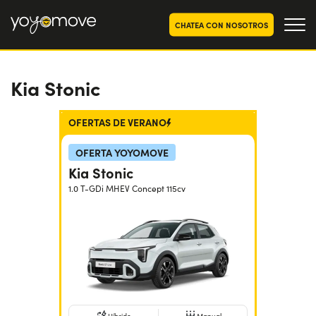
CHATEA CON NOSOTROS
Kia Stonic
OFERTAS RENTING COCHES
Particulares
OFERTAS RENTING
OFERTAS DE VERANO
SEGUNDA MANO
Autónomos y Empresas
OFERTA YOYOMOVE
RENTING COCHES POR MESES
Kia Stonic
YoyoNow
1.0 T-GDi MHEV Concept 115cv
QUIENES SOMOS
Nuestra historia
CÓMO FUNCIONA
Trabaja con nosotros
POR QUÉ CONVIENE
ELIGE UN PAÍS