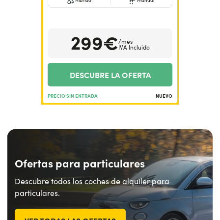
Híbrido
Manual
¿Necesitas ayuda?
+34672028071
299€
/mes
IVA Incluido
DESCUBRE LA OFERTA
PRECIO SIN ENTRADA
NUEVO
Ofertas para particulares
Descubre todos los coches de alquiler para
particulares.