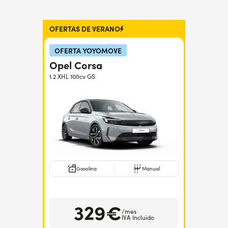
OFERTAS DE VERANO
OFERTA YOYOMOVE
Opel Corsa
1.2 XHL 100cv GS
Gasolina
Manual
329€
/mes
IVA Incluido