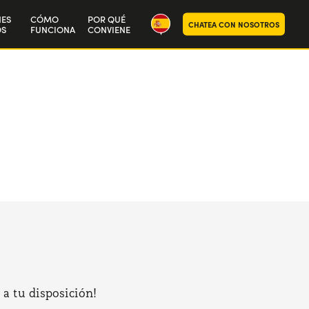
NES
CÓMO
POR QUÉ
CHATEA CON NOSOTROS
S
FUNCIONA
CONVIENE
ra historia
aja con nosotros
 a tu disposición!