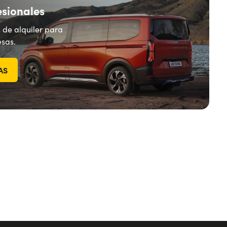
esionales
 de alquiler para
sas.
AS