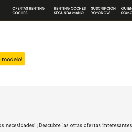
OFERTAS RENTING
RENTING COCHES
SUSCRIPCIÓN
QUIE
COCHES
SEGUNDA MANO
YOYONOW
SOMO
Particulares
Nuest
Autónomos y Empresas
Trab
e modelo!
 necesidades! ¡Descubre las otras ofertas interesantes