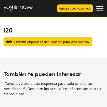
CHATEA CON NOSOTROS
i20
OFERTAS RENTING COCHES
Particulares
OFERTAS RENTING
0 ofertas
disponibles actualmente para este modelo!
SEGUNDA MANO
Autónomos y Empresas
RENTING COCHES POR MESES
YoyoNow
QUIENES SOMOS
También te pueden interesar
Nuestra historia
CÓMO FUNCIONA
Trabaja con nosotros
¡Yoyomove tiene una respuesta para cada una de tus
POR QUÉ CONVIENE
necesidades! ¡Descubre las otras ofertas interesantes a tu
disposición!
ELIGE UN PAÍS