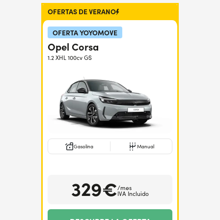
OFERTAS DE VERANO
¿Necesitas ayuda?
+34672028071
OFERTA YOYOMOVE
Opel Corsa
1.2 XHL 100cv GS
Gasolina
Manual
329€
/mes
IVA Incluido