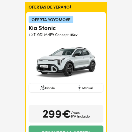
OFERTAS DE VERANO
¿Necesitas ayuda?
+34672028071
OFERTA YOYOMOVE
Kia Stonic
1.0 T-GDi MHEV Concept 115cv
Híbrido
Manual
299€
/mes
IVA Incluido