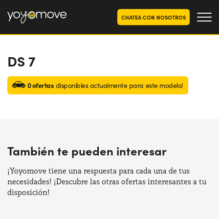
CHATEA CON NOSOTROS
DS 7
OFERTAS RENTING COCHES
Particulares
OFERTAS RENTING
0 ofertas
disponibles actualmente para este modelo!
SEGUNDA MANO
Autónomos y Empresas
RENTING COCHES POR MESES
YoyoNow
QUIENES SOMOS
También te pueden interesar
Nuestra historia
CÓMO FUNCIONA
Trabaja con nosotros
¡Yoyomove tiene una respuesta para cada una de tus
POR QUÉ CONVIENE
necesidades! ¡Descubre las otras ofertas interesantes a tu
disposición!
ELIGE UN PAÍS