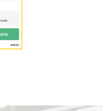
cluido
ERTA
NUEVO