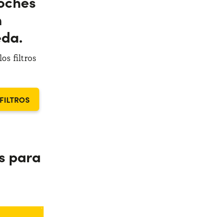
oches
n
eda.
os filtros
FILTROS
s para