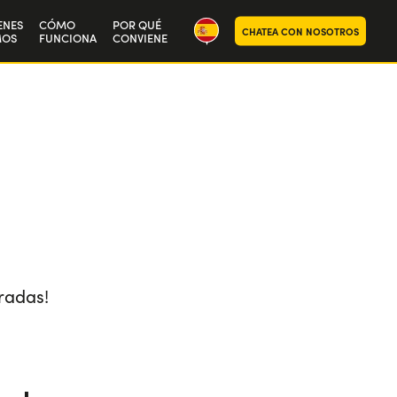
ENES
CÓMO
POR QUÉ
CHATEA CON NOSOTROS
MOS
FUNCIONA
CONVIENE
stra historia
baja con nosotros
radas!