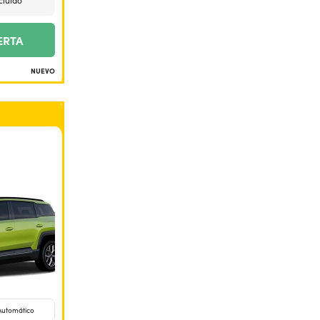
cluido
ERTA
NUEVO
Automático