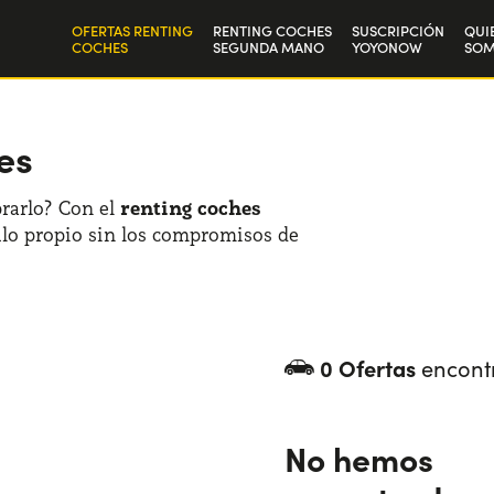
OFERTAS RENTING
RENTING COCHES
SUSCRIPCIÓN
QUI
COCHES
SEGUNDA MANO
YOYONOW
SO
Particulares
Nue
Autónomos y Empresas
Tra
es
rarlo? Con el
renting coches
ulo propio sin los compromisos de
0 Ofertas
encont
No hemos