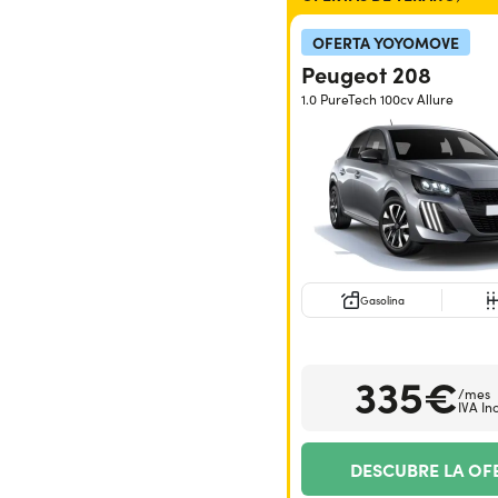
OFERTA YOYOMOVE
Peugeot 208
1.0 PureTech 100cv Allure
Gasolina
335€
/mes
IVA In
DESCUBRE LA OF