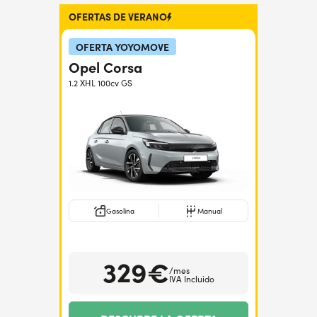
OFERTAS DE VERANO
¿Necesitas ayuda?
+34672028071
OFERTA YOYOMOVE
Opel Corsa
1.2 XHL 100cv GS
Gasolina
Manual
329€
/mes
IVA Incluido