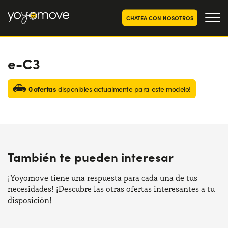
CHATEA CON NOSOTROS
e-C3
OFERTAS RENTING COCHES
Particulares
OFERTAS RENTING
0 ofertas
disponibles actualmente para este modelo!
SEGUNDA MANO
Autónomos y Empresas
RENTING COCHES POR MESES
YoyoNow
QUIENES SOMOS
También te pueden interesar
Nuestra historia
CÓMO FUNCIONA
Trabaja con nosotros
¡Yoyomove tiene una respuesta para cada una de tus
POR QUÉ CONVIENE
necesidades! ¡Descubre las otras ofertas interesantes a tu
disposición!
ELIGE UN PAÍS