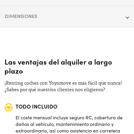
Segmento:
SUV
DIMENSIONES
Puertas:
5
Longitud:
418 cm
Alimentación:
Híbrido
Anchura:
176 cm
Cambio:
Automático
Altura:
159 cm
Las ventajas del alquiler a largo
Tracción:
Anterior
plazo
Maletero:
397 lt
Plazas de estacionamiento:
5
¡Renting coches con Yoyomove es más fácil que nunca!
¿Sabes por qué nuestros clientes nos eligieron?
Potencia:
120 CV
TODO INCLUIDO
El coste mensual incluye seguro RC, cobertura de
daños al vehículo, mantenimiento ordinario y
extraordinario, así como asistencia en carretera