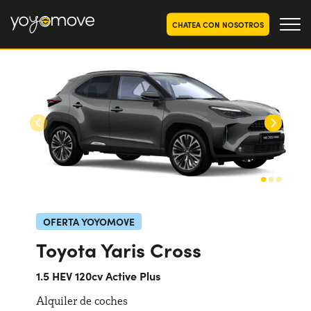
CHATEA CON NOSOTROS
OFERTAS RENTING COCHES
Particulares
OFERTAS RENTING
SEGUNDA MANO
Autónomos y Empresas
RENTING COCHES POR MESES
YoyoNow
QUIENES SOMOS
Nuestra historia
CÓMO FUNCIONA
OFERTA YOYOMOVE
Trabaja con nosotros
Toyota Yaris Cross
POR QUÉ CONVIENE
1.5 HEV 120cv Active Plus
Alquiler de coches
ELIGE UN PAÍS