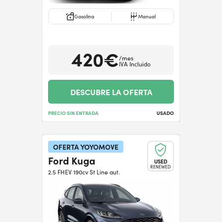
Gasolina
Manual
420€
/mes
IVA Incluido
DESCUBRE LA OFERTA
PRECIO SIN ENTRADA
USADO
OFERTA YOYOMOVE
Ford Kuga
USED
RENEWED
2.5 FHEV 190cv St Line aut.