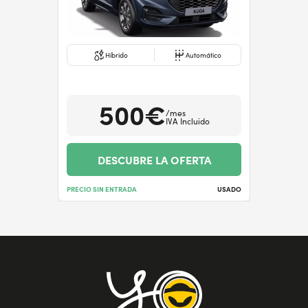
Híbrido
Automático
500€
/mes
IVA Incluido
DESCUBRE LA OFERTA
PRECIO SIN ENTRADA
USADO