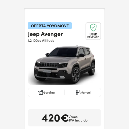
OFERTA YOYOMOVE
Jeep Avenger
USED
RENEWED
1.2 100cv Altitude
Gasolina
Manual
420€
/mes
IVA Incluido