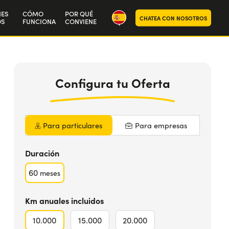
NES
CÓMO
POR QUÉ
CHATEA CON NOSOTROS
S
FUNCIONA
CONVIENE
ra historia
459
€
de
SOLICITA UNA ASESORÍA
aja con nosotros
iva
Incluido
Configura
tu Oferta
Para particulares
Para empresas
Duración
60
meses
Km anuales incluidos
10.000
15.000
20.000