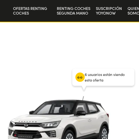
OFERTAS RENTING
RENTING COCHES
SUSCRIPCIÓN
QUIE
COCHES
SEGUNDA MANO
YOYONOW
SOMO
Particulares
Nuest
60
meses
/
10.000 km por año
des
Autónomos y Empresas
Trab
/ Entrada
0
€
al mes 
6 usuarios están viendo
esta oferta