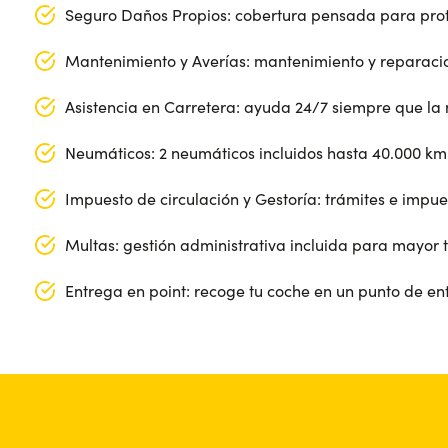
Seguro Daños Propios: cobertura pensada para prot
Mantenimiento y Averías: mantenimiento y reparacio
Asistencia en Carretera: ayuda 24/7 siempre que la 
Neumáticos: 2 neumáticos incluidos hasta 40.000 km 
Impuesto de circulación y Gestoría: trámites e impuest
Multas: gestión administrativa incluida para mayor 
Entrega en point: recoge tu coche en un punto de e
Segmento: SUV
Longitud: 445 cm
Puertas: 5
Anchura: 187 cm
Alimentación: Gasolina
Altura: 163 cm