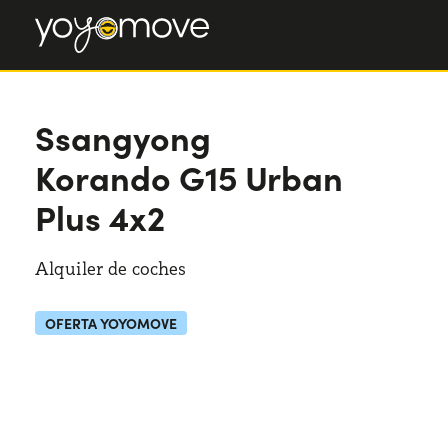
Ssangyong Korando
Ssangyong
G15 Urban Plus 4x2
Korando
G15 Urban
Plus 4x2
Alquiler de coches
OFERTA YOYOMOVE