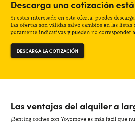
Descarga una cotización est
Cambio: Manual
Maletero (max): 1500 lt
Tracción: Anterior
Maletero (min): 550 lt
Si estás interesado en esta oferta, puedes descargar
Las ofertas son válidas salvo cambios en las lista
Plazas de estacionamiento: 5
puramente indicativas y pueden no corresponder a 
Potencia: 150 CV
DESCARGA LA COTIZACIÓN
Distintivo: G
Las ventajas del alquiler a la
¡Renting coches con Yoyomove es más fácil que nun