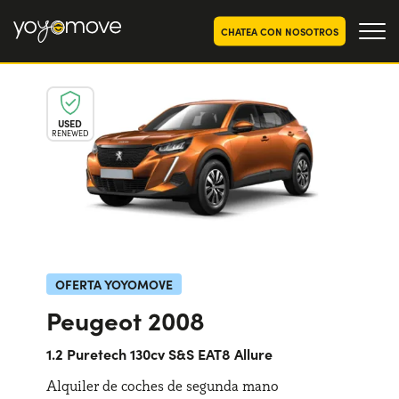
CHATEA CON NOSOTROS
OFERTAS RENTING COCHES
USED
RENEWED
Particulares
OFERTAS RENTING
SEGUNDA MANO
Autónomos y Empresas
RENTING COCHES POR MESES
YoyoNow
QUIENES SOMOS
Nuestra historia
CÓMO FUNCIONA
OFERTA YOYOMOVE
Trabaja con nosotros
Peugeot 2008
POR QUÉ CONVIENE
1.2 Puretech 130cv S&S EAT8 Allure
Alquiler de coches de segunda mano
ELIGE UN PAÍS