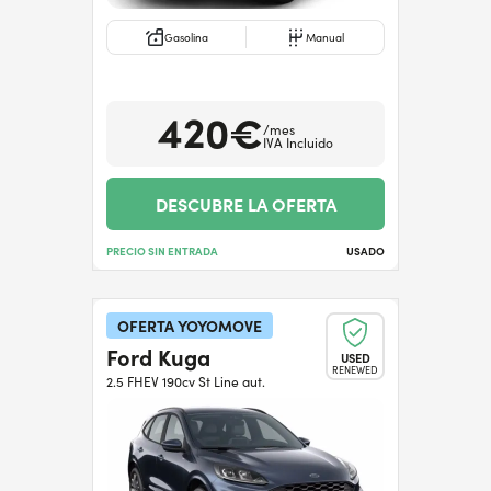
Gasolina
Manual
420€
/mes
IVA Incluido
DESCUBRE LA OFERTA
PRECIO SIN ENTRADA
USADO
OFERTA YOYOMOVE
Ford Kuga
USED
RENEWED
2.5 FHEV 190cv St Line aut.