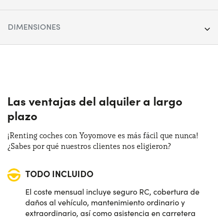
Año:
2022
DIMENSIONES
Kilometraje:
40.000
Longitud:
430 cm
Segmento:
SUV
Anchura:
177 cm
Puertas:
5
Altura:
155 cm
Las ventajas del alquiler a largo
Alimentación:
Gasolina
plazo
Maletero:
434 lt
Cambio:
Automático
¡Renting coches con Yoyomove es más fácil que nunca!
¿Sabes por qué nuestros clientes nos eligieron?
Tracción:
Anterior
TODO INCLUIDO
Plazas de estacionamiento:
5
El coste mensual incluye seguro RC, cobertura de
Potencia:
130 CV
daños al vehículo, mantenimiento ordinario y
extraordinario, así como asistencia en carretera