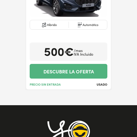
Híbrido
Automático
500€
/mes
IVA Incluido
DESCUBRE LA OFERTA
PRECIO SIN ENTRADA
USADO