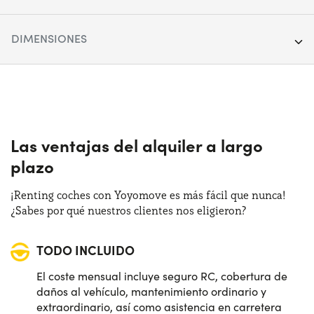
Año:
2021
DIMENSIONES
Kilometraje:
45.000
Longitud:
412 cm
Segmento:
City car & Compact
Anchura:
179 cm
Puertas:
5
Altura:
153 cm
Las ventajas del alquiler a largo
Alimentación:
Gasolina
plazo
Maletero (max):
1050 lt
Cambio:
Automático
¡Renting coches con Yoyomove es más fácil que nunca!
Maletero (min):
350 lt
¿Sabes por qué nuestros clientes nos eligieron?
Tracción:
Anterior
TODO INCLUIDO
Plazas de estacionamiento:
5
El coste mensual incluye seguro RC, cobertura de
Potencia:
130 CV
daños al vehículo, mantenimiento ordinario y
extraordinario, así como asistencia en carretera