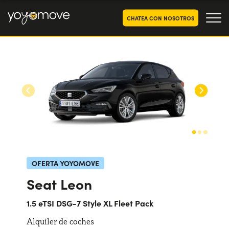
CHATEA CON NOSOTROS
OFERTAS RENTING COCHES
Particulares
OFERTAS RENTING
SEGUNDA MANO
Autónomos y Empresas
RENTING COCHES POR MESES
YoyoNow
QUIENES SOMOS
Nuestra historia
CÓMO FUNCIONA
OFERTA YOYOMOVE
Trabaja con nosotros
Seat Leon
POR QUÉ CONVIENE
1.5 eTSI DSG-7 Style XL Fleet Pack
Alquiler de coches
ELIGE UN PAÍS