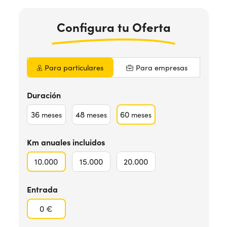
Configura
tu Oferta
¿Necesitas ayuda?
+34672028071
Para particulares
Para empresas
Duración
36
48
60
meses
meses
meses
Km anuales incluidos
10.000
15.000
20.000
Entrada
0 €