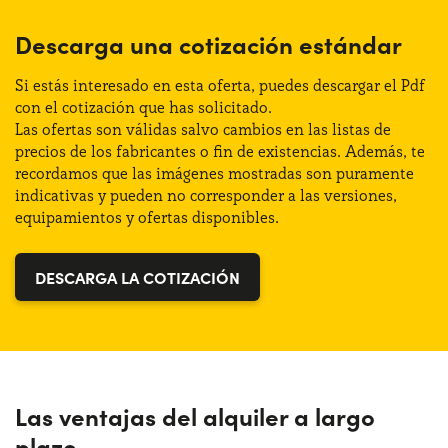
Cambio:
Automático
Altura:
146 cm
Descarga una cotización estándar
Tracción:
Anterior
Maletero (max):
1301 lt
Si estás interesado en esta oferta, puedes descargar el Pdf
Plazas de estacionamiento:
5
con el cotización que has solicitado.
Las ofertas son válidas salvo cambios en las listas de
Maletero (min):
380 lt
precios de los fabricantes o fin de existencias. Además, te
Potencia:
115 CV
recordamos que las imágenes mostradas son puramente
indicativas y pueden no corresponder a las versiones,
Distintivo:
ECO
equipamientos y ofertas disponibles.
DESCARGA LA COTIZACIÓN
Las ventajas del alquiler a largo
plazo