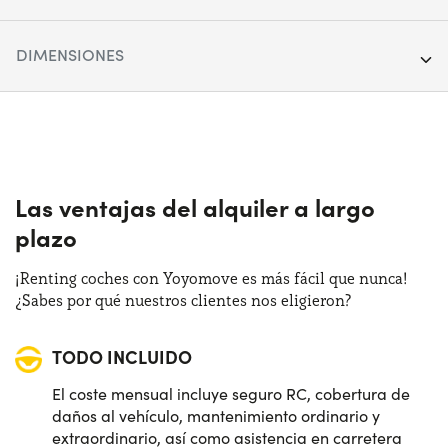
Segmento:
SUV
DIMENSIONES
Puertas:
5
Longitud:
441 cm
Alimentación:
Híbrido
Anchura:
180 cm
Cambio:
Automático
Altura:
158 cm
Las ventajas del alquiler a largo
Tracción:
Anterior
plazo
Maletero (max):
1580 lt
Plazas de estacionamiento:
5
¡Renting coches con Yoyomove es más fácil que nunca!
Maletero (min):
620 lt
¿Sabes por qué nuestros clientes nos eligieron?
Potencia:
145 CV
TODO INCLUIDO
El coste mensual incluye seguro RC, cobertura de
daños al vehículo, mantenimiento ordinario y
extraordinario, así como asistencia en carretera