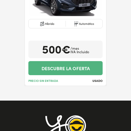
Híbrido
Automático
500€
/mes
IVA Incluido
DESCUBRE LA OFERTA
PRECIO SIN ENTRADA
USADO