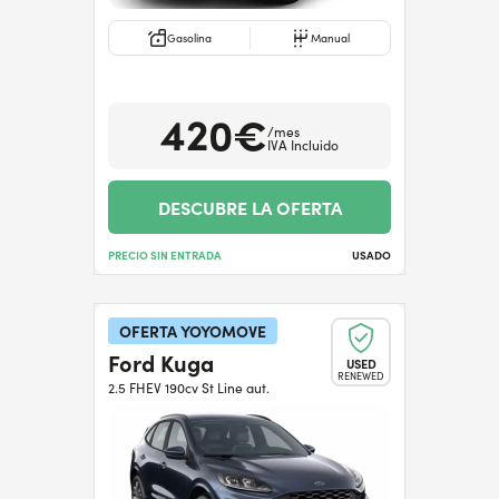
Gasolina
Manual
420€
/mes
IVA Incluido
DESCUBRE LA OFERTA
PRECIO SIN ENTRADA
USADO
OFERTA YOYOMOVE
Ford Kuga
USED
RENEWED
2.5 FHEV 190cv St Line aut.