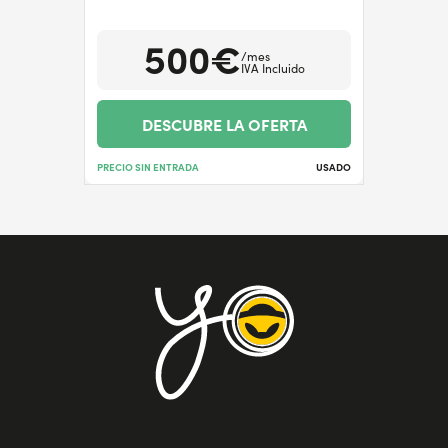
500€
/mes
IVA Incluido
DESCUBRE LA OFERTA
PRECIO SIN ENTRADA
USADO