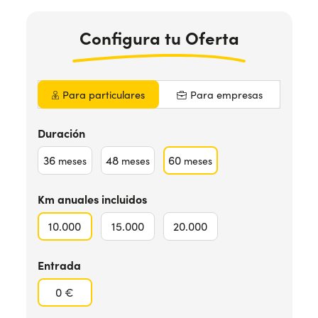
Configura
tu Oferta
¿Necesitas ayuda?
+34672028071
Para particulares
Para empresas
Duración
36
48
60
meses
meses
meses
Km anuales incluidos
10.000
15.000
20.000
Entrada
0 €