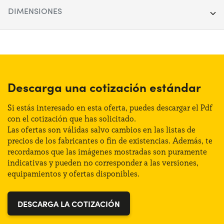
Segmento:
SUV
DIMENSIONES
Puertas:
5
Longitud:
471 cm
Alimentación:
Híbrido
Anchura:
186 cm
Cambio:
Automático
Altura:
161 cm
Descarga una cotización estándar
Tracción:
Anterior
Maletero (max):
1600 lt
Si estás interesado en esta oferta, puedes descargar el Pdf
Plazas de estacionamiento:
5
con el cotización que has solicitado.
Las ofertas son válidas salvo cambios en las listas de
Maletero (min):
530 lt
precios de los fabricantes o fin de existencias. Además, te
Potencia:
200 CV
recordamos que las imágenes mostradas son puramente
indicativas y pueden no corresponder a las versiones,
Distintivo:
C
equipamientos y ofertas disponibles.
DESCARGA LA COTIZACIÓN