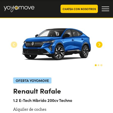
CHATEA CON NOSOTROS
OFERTAS RENTING COCHES
Particulares
OFERTAS RENTING
SEGUNDA MANO
Autónomos y Empresas
RENTING COCHES POR MESES
YoyoNow
QUIENES SOMOS
Nuestra historia
CÓMO FUNCIONA
OFERTA YOYOMOVE
Trabaja con nosotros
Renault Rafale
POR QUÉ CONVIENE
1.2 E-Tech Híbrido 200cv Techno
Alquiler de coches
ELIGE UN PAÍS