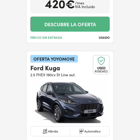
420€
/mes
IVA Incluido
DESCUBRE LA OFERTA
PRECIO SIN ENTRADA
USADO
OFERTA YOYOMOVE
Ford Kuga
USED
RENEWED
2.5 FHEV 190cv St Line aut.
Híbrido
Automático