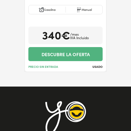
Gasolina
Manual
340€
/mes
IVA Incluido
DESCUBRE LA OFERTA
PRECIO SIN ENTRADA
USADO