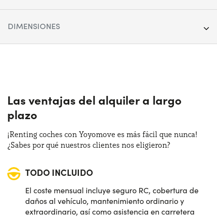
Segmento:
City car & Compact
DIMENSIONES
Puertas:
5
Longitud:
405 cm
Alimentación:
Gasolina
Anchura:
180 cm
Cambio:
Manual
Altura:
144 cm
Las ventajas del alquiler a largo
Tracción:
Anterior
plazo
Maletero (max):
1069 lt
Plazas de estacionamiento:
5
¡Renting coches con Yoyomove es más fácil que nunca!
Maletero (min):
391 lt
¿Sabes por qué nuestros clientes nos eligieron?
Potencia:
115 CV
TODO INCLUIDO
Distintivo:
C
El coste mensual incluye seguro RC, cobertura de
daños al vehículo, mantenimiento ordinario y
extraordinario, así como asistencia en carretera