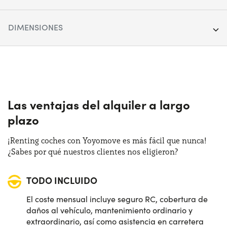
Segmento:
Vehículos Comerciales
DIMENSIONES
Puertas:
4
Longitud:
541 cm
Alimentación:
Diésel
Anchura:
187 cm
Cambio:
Manual
Altura:
252 cm
Las ventajas del alquiler a largo
Tracción:
Anterior
plazo
Maletero:
0 lt
Plazas de estacionamiento:
3
¡Renting coches con Yoyomove es más fácil que nunca!
¿Sabes por qué nuestros clientes nos eligieron?
Potencia:
120 CV
TODO INCLUIDO
El coste mensual incluye seguro RC, cobertura de
daños al vehículo, mantenimiento ordinario y
extraordinario, así como asistencia en carretera