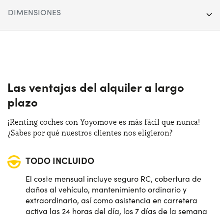
Segmento:
SUV
DIMENSIONES
Puertas:
5
Longitud:
417 cm
Alimentación:
Híbrido
Anchura:
178 cm
Cambio:
Automático
Altura:
154 cm
Las ventajas del alquiler a largo
Tracción:
Anterior
plazo
Maletero (max):
1250 lt
Plazas de estacionamiento:
5
¡Renting coches con Yoyomove es más fácil que nunca!
Maletero (min):
385 lt
¿Sabes por qué nuestros clientes nos eligieron?
Potencia:
100 CV
TODO INCLUIDO
El coste mensual incluye seguro RC, cobertura de
daños al vehículo, mantenimiento ordinario y
extraordinario, así como asistencia en carretera
activa las 24 horas del día, los 7 días de la semana