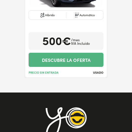
Híbrido
Automático
500€
/mes
IVA Incluido
DESCUBRE LA OFERTA
PRECIO SIN ENTRADA
USADO