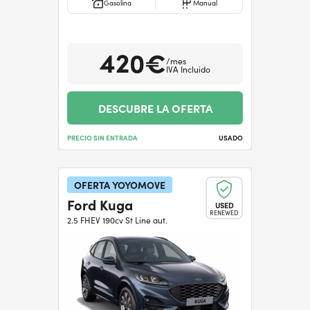
Gasolina
Manual
420€
/mes
IVA Incluido
DESCUBRE LA OFERTA
PRECIO SIN ENTRADA
USADO
OFERTA YOYOMOVE
Ford Kuga
USED
RENEWED
2.5 FHEV 190cv St Line aut.