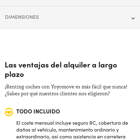
Segmento:
City car & Compact
DIMENSIONES
Puertas:
5
Longitud:
363 cm
Alimentación:
Híbrido
Anchura:
168 cm
Cambio:
Manual
Altura:
153 cm
Las ventajas del alquiler a largo
Tracción:
Anterior
plazo
Maletero (max):
440 lt
Plazas de estacionamiento:
4
¡Renting coches con Yoyomove es más fácil que nunca!
Maletero (min):
185 lt
¿Sabes por qué nuestros clientes nos eligieron?
Potencia:
65 CV
TODO INCLUIDO
Distintivo:
C
El coste mensual incluye seguro RC, cobertura de
daños al vehículo, mantenimiento ordinario y
extraordinario, así como asistencia en carretera