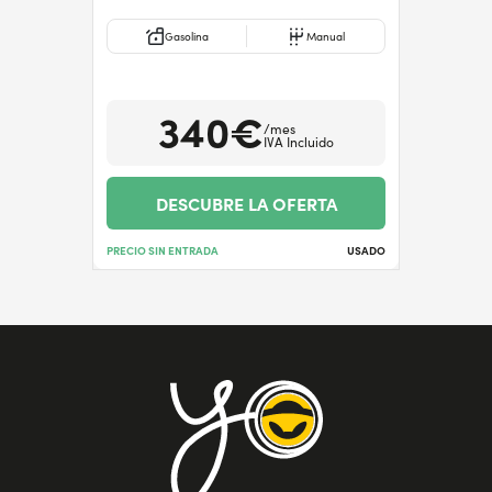
Gasolina
Manual
340€
/mes
IVA Incluido
DESCUBRE LA OFERTA
PRECIO SIN ENTRADA
USADO