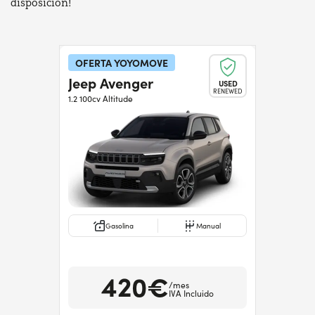
disposición!
OFERTA YOYOMOVE
Jeep Avenger
USED
RENEWED
1.2 100cv Altitude
Gasolina
Manual
420€
/mes
IVA Incluido