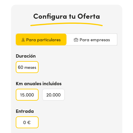
Configura
tu Oferta
¿Necesitas ayuda?
+34672028071
Para particulares
Para empresas
Duración
60
meses
Km anuales incluidos
15.000
20.000
Entrada
0 €