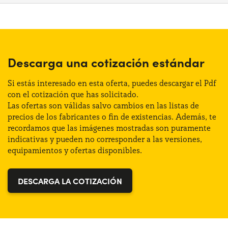
Longitud:
455 cm
Alimentación:
Gasolina
Anchura:
186 cm
Cambio:
Automático
Altura:
170 cm
Descarga una cotización estándar
Tracción:
Anterior
Maletero (max):
1305 lt
Si estás interesado en esta oferta, puedes descargar el Pdf
Plazas de estacionamiento:
5
con el cotización que has solicitado.
Las ofertas son válidas salvo cambios en las listas de
Maletero (min):
500 lt
precios de los fabricantes o fin de existencias. Además, te
Potencia:
147 CV
recordamos que las imágenes mostradas son puramente
indicativas y pueden no corresponder a las versiones,
Distintivo:
C
equipamientos y ofertas disponibles.
DESCARGA LA COTIZACIÓN