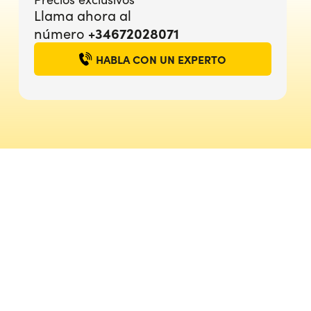
Llama ahora al
número
+34672028071
HABLA CON UN EXPERTO