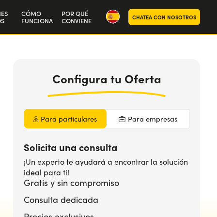
NES
CÓMO
POR QUÉ
CHATEA CON NOSOTROS
S
FUNCIONA
CONVIENE
ra historia
aja con nosotros
Configura
tu Oferta
Para particulares
Para empresas
Solicita una consulta
¡Un experto te ayudará a encontrar la solución
ideal para ti!
Gratis y sin compromiso
Consulta dedicada
Precios exclusivos