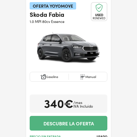
OFERTA YOYOMOVE
Skoda Fabia
USED
RENEWED
1.0 MPI 80cv Essence
Gasolina
Manual
340€
/mes
IVA Incluido
DESCUBRE LA OFERTA
PRECIO SIN ENTRADA
USADO