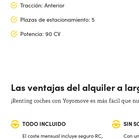
Tracción: Anterior
Plazas de estacionamiento: 5
Potencia: 90 CV
Longitud: 408 cm
Anchura: 184 cm
Altura: 150 cm
Las ventajas del alquiler a la
Maletero: 328 lt
¡Renting coches con Yoyomove es más fácil que nun
TODO INCLUIDO
SIN 
El coste mensual incluye seguro RC,
Con un