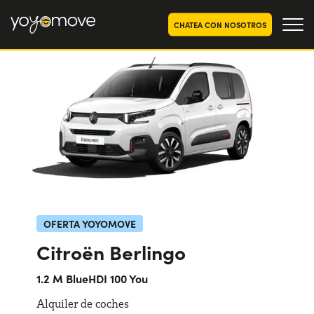
CHATEA CON NOSOTROS
OFERTAS RENTING COCHES
Particulares
OFERTAS RENTING
SEGUNDA MANO
Autónomos y Empresas
RENTING COCHES POR MESES
YoyoNow
QUIENES SOMOS
Nuestra historia
CÓMO FUNCIONA
OFERTA YOYOMOVE
Trabaja con nosotros
Citroën Berlingo
POR QUÉ CONVIENE
1.2 M BlueHDI 100 You
Alquiler de coches
ELIGE UN PAÍS