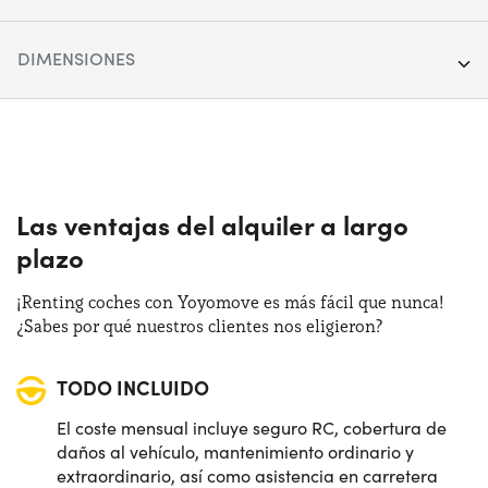
Segmento:
Vehículos Comerciales
DIMENSIONES
Puertas:
5
Longitud:
440 cm
Alimentación:
Diésel
Anchura:
185 cm
Cambio:
Manual
Altura:
188 cm
Las ventajas del alquiler a largo
Tracción:
Anterior
plazo
Maletero:
775 lt
Plazas de estacionamiento:
5
¡Renting coches con Yoyomove es más fácil que nunca!
¿Sabes por qué nuestros clientes nos eligieron?
Potencia:
102 CV
TODO INCLUIDO
El coste mensual incluye seguro RC, cobertura de
daños al vehículo, mantenimiento ordinario y
extraordinario, así como asistencia en carretera