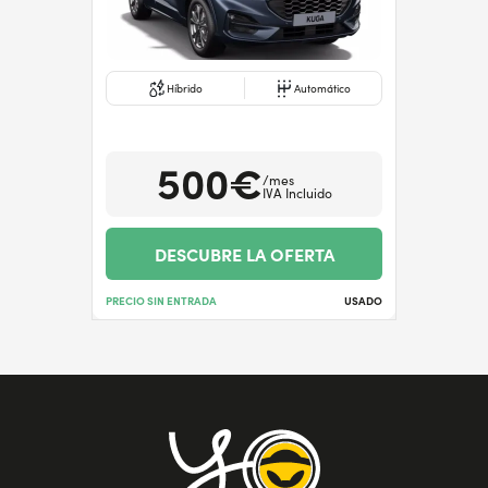
Híbrido
Automático
500€
/mes
IVA Incluido
DESCUBRE LA OFERTA
PRECIO SIN ENTRADA
USADO