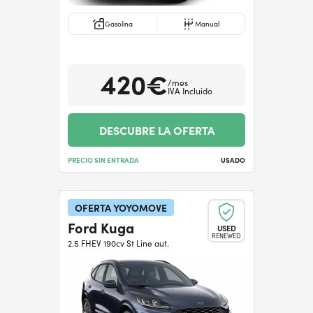
Gasolina
Manual
420€
/mes
IVA Incluido
DESCUBRE LA OFERTA
PRECIO SIN ENTRADA
USADO
OFERTA YOYOMOVE
Ford Kuga
USED
RENEWED
2.5 FHEV 190cv St Line aut.