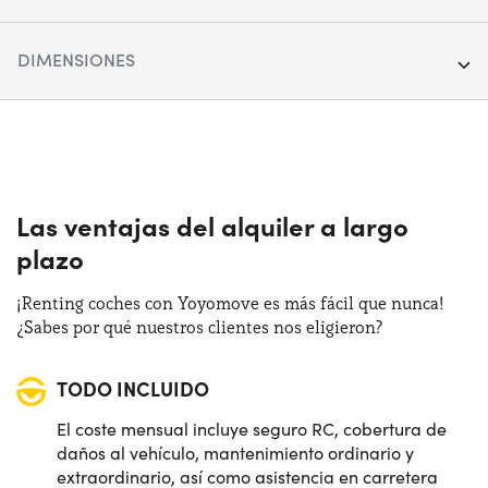
Segmento:
SUV
DIMENSIONES
Puertas:
5
Longitud:
453 cm
Alimentación:
Diésel
Anchura:
185 cm
Cambio:
Automático
Altura:
154 cm
Las ventajas del alquiler a largo
Tracción:
Anterior
plazo
Maletero (max):
1500 lt
Plazas de estacionamiento:
5
¡Renting coches con Yoyomove es más fácil que nunca!
Maletero (min):
490 lt
¿Sabes por qué nuestros clientes nos eligieron?
Potencia:
150 CV
TODO INCLUIDO
Distintivo:
D
El coste mensual incluye seguro RC, cobertura de
daños al vehículo, mantenimiento ordinario y
extraordinario, así como asistencia en carretera