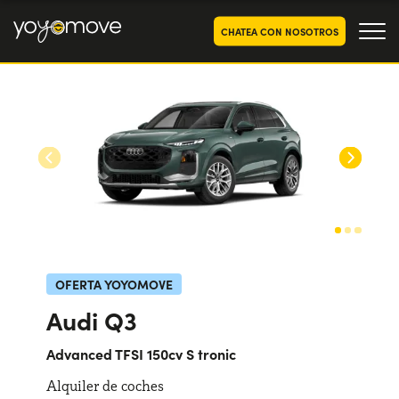
CHATEA CON NOSOTROS
OFERTAS RENTING COCHES
Particulares
OFERTAS RENTING
SEGUNDA MANO
Autónomos y Empresas
RENTING COCHES POR MESES
YoyoNow
QUIENES SOMOS
Nuestra historia
CÓMO FUNCIONA
OFERTA YOYOMOVE
Trabaja con nosotros
Audi Q3
POR QUÉ CONVIENE
Advanced TFSI 150cv S tronic
Alquiler de coches
ELIGE UN PAÍS