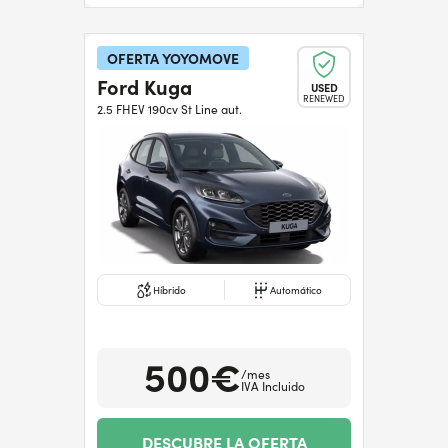
OFERTA YOYOMOVE
Ford Kuga
USED
RENEWED
2.5 FHEV 190cv St Line aut.
Híbrido
Automático
500€
/mes
IVA Incluido
DESCUBRE LA OFERTA