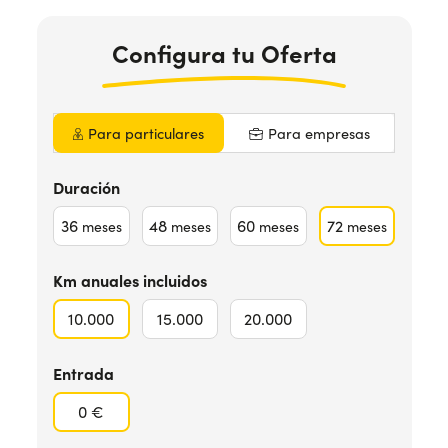
Configura
tu Oferta
¿Necesitas ayuda?
+34672028071
Para particulares
Para empresas
Duración
36
48
60
72
meses
meses
meses
meses
Km anuales incluidos
10.000
15.000
20.000
Entrada
0 €