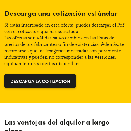
Cambio:
Automático
Altura:
159 cm
Descarga una cotización estándar
Tracción:
Anterior
Maletero (max):
1386 lt
Si estás interesado en esta oferta, puedes descargar el Pdf
Plazas de estacionamiento:
5
con el cotización que has solicitado.
Las ofertas son válidas salvo cambios en las listas de
Maletero (min):
488 lt
precios de los fabricantes o fin de existencias. Además, te
Potencia:
150 CV
recordamos que las imágenes mostradas son puramente
indicativas y pueden no corresponder a las versiones,
Distintivo:
ECO
equipamientos y ofertas disponibles.
DESCARGA LA COTIZACIÓN
Las ventajas del alquiler a largo
plazo