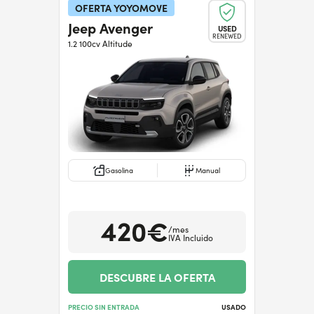
OFERTA YOYOMOVE
Jeep Avenger
USED
RENEWED
1.2 100cv Altitude
Gasolina
Manual
420€
/mes
IVA Incluido
DESCUBRE LA OFERTA
PRECIO SIN ENTRADA
USADO