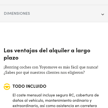
Segmento:
Berlina & SW
DIMENSIONES
Puertas:
5
Longitud:
435 cm
Alimentación:
Gasolina
Anchura:
182 cm
Cambio:
Automático
Altura:
144 cm
Las ventajas del alquiler a largo
Tracción:
Anterior
plazo
Maletero (max):
1200 lt
Plazas de estacionamiento:
5
¡Renting coches con Yoyomove es más fácil que nunca!
Maletero (min):
380 lt
¿Sabes por qué nuestros clientes nos eligieron?
Potencia:
115 CV
TODO INCLUIDO
El coste mensual incluye seguro RC, cobertura de
daños al vehículo, mantenimiento ordinario y
extraordinario, así como asistencia en carretera