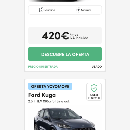
Gasolina
Manual
420€
/mes
IVA Incluido
DESCUBRE LA OFERTA
PRECIO SIN ENTRADA
USADO
OFERTA YOYOMOVE
Ford Kuga
USED
RENEWED
2.5 FHEV 190cv St Line aut.