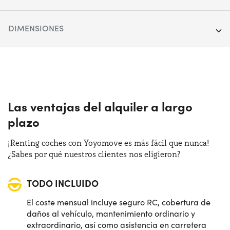
Segmento:
SUV
DIMENSIONES
Puertas:
5
Longitud:
417 cm
Alimentación:
Híbrido
Anchura:
178 cm
Cambio:
Automático
Altura:
150 cm
Las ventajas del alquiler a largo
Tracción:
Anterior
plazo
Maletero (max):
1205 lt
Plazas de estacionamiento:
5
¡Renting coches con Yoyomove es más fácil que nunca!
Maletero (min):
340 lt
¿Sabes por qué nuestros clientes nos eligieron?
Potencia:
136 CV
TODO INCLUIDO
Distintivo:
C
El coste mensual incluye seguro RC, cobertura de
daños al vehículo, mantenimiento ordinario y
extraordinario, así como asistencia en carretera