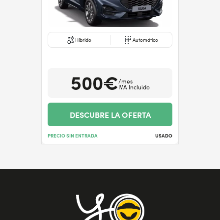
Híbrido
Automático
500€
/mes
IVA Incluido
DESCUBRE LA OFERTA
PRECIO SIN ENTRADA
USADO