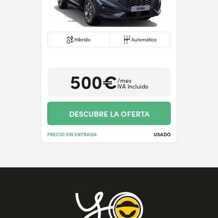
Híbrido
Automático
500€
/mes
IVA Incluido
DESCUBRE LA OFERTA
PRECIO SIN ENTRADA
USADO