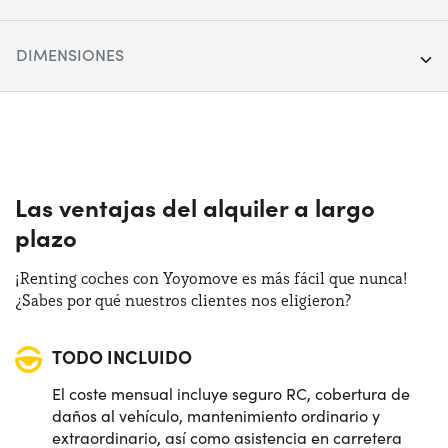
Segmento:
SUV
DIMENSIONES
Puertas:
5
Longitud:
417 cm
Alimentación:
Híbrido
Anchura:
178 cm
Cambio:
Automático
Altura:
150 cm
Las ventajas del alquiler a largo
Tracción:
Anterior
plazo
Maletero (max):
1205 lt
Plazas de estacionamiento:
5
¡Renting coches con Yoyomove es más fácil que nunca!
Maletero (min):
340 lt
¿Sabes por qué nuestros clientes nos eligieron?
Potencia:
136 CV
TODO INCLUIDO
Distintivo:
C
El coste mensual incluye seguro RC, cobertura de
daños al vehículo, mantenimiento ordinario y
extraordinario, así como asistencia en carretera