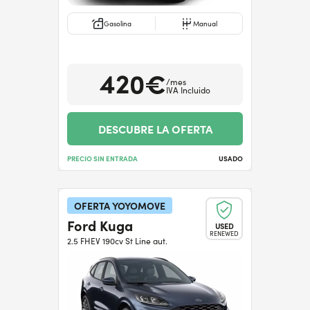
Gasolina
Manual
420€
/mes
IVA Incluido
DESCUBRE LA OFERTA
PRECIO SIN ENTRADA
USADO
OFERTA YOYOMOVE
Ford Kuga
USED
RENEWED
2.5 FHEV 190cv St Line aut.