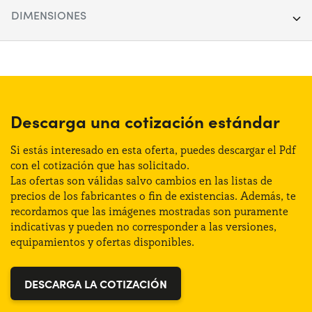
Segmento:
SUV
DIMENSIONES
Puertas:
5
Longitud:
417 cm
Alimentación:
Híbrido
Anchura:
478 cm
Cambio:
Automático
Altura:
145 cm
Descarga una cotización estándar
Tracción:
Anterior
Maletero (max):
1280 lt
Si estás interesado en esta oferta, puedes descargar el Pdf
Plazas de estacionamiento:
5
con el cotización que has solicitado.
Las ofertas son válidas salvo cambios en las listas de
Maletero (min):
415 lt
precios de los fabricantes o fin de existencias. Además, te
Potencia:
145 CV
recordamos que las imágenes mostradas son puramente
indicativas y pueden no corresponder a las versiones,
Distintivo:
C
equipamientos y ofertas disponibles.
DESCARGA LA COTIZACIÓN