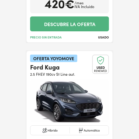
420€
/mes
IVA Incluido
DESCUBRE LA OFERTA
PRECIO SIN ENTRADA
USADO
OFERTA YOYOMOVE
Ford Kuga
USED
RENEWED
2.5 FHEV 190cv St Line aut.
Híbrido
Automático