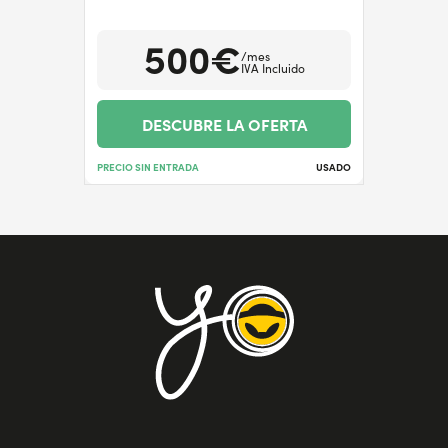
500€
/mes
IVA Incluido
DESCUBRE LA OFERTA
PRECIO SIN ENTRADA
USADO