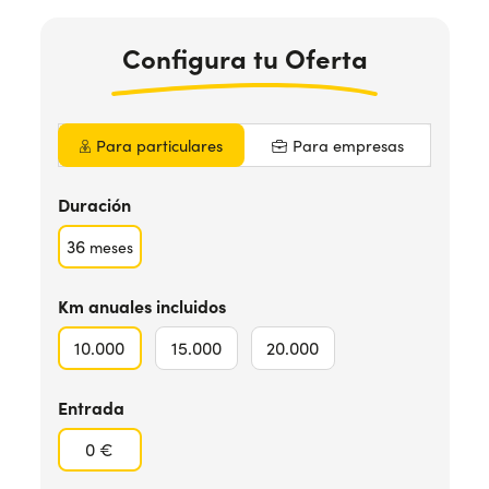
Configura
tu Oferta
¿Necesitas ayuda?
+34672028071
Para particulares
Para empresas
Duración
36
meses
Km anuales incluidos
10.000
15.000
20.000
Entrada
0 €