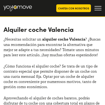
CHATEA CON NOSOTROS
Alquiler coche Valencia
OFERTAS RENTING COCHES
Particulares
OFERTAS RENTING
¿Necesitas solicitar un
alquiler coche Valencia
? ¿Buscas
SEGUNDA MANO
una recomendación para encontrar la alternativa que
Autónomos y Empresas
mejor se adapte a tus necesidades? Tómate unos minutos
RENTING COCHES POR MESES
para leer este artículo, ¡hay muchas ofertas esperándote!
YoyoNow
QUIENES SOMOS
¿Cómo funciona el alquiler coche? Se trata de un tipo de
contrato especial que permite disponer de un coche con
Nuestra historia
CÓMO FUNCIONA
una cuota mensual fija. Optar por un coche de alquiler
coche es conveniente por numerosos motivos, tanto de
Trabaja con nosotros
POR QUÉ CONVIENE
gestión como económicos.
Aprovechando el alquiler de coches baratos, podrás
ELIGE UN PAÍS
disfrutar de tu coche con una cobertura total en plazos de