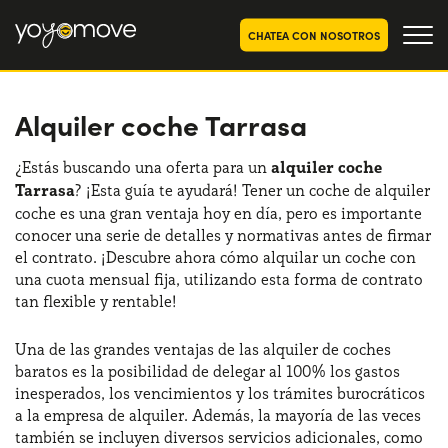
CHATEA CON NOSOTROS
Alquiler coche Tarrasa
OFERTAS RENTING COCHES
Particulares
OFERTAS RENTING
¿Estás buscando una oferta para un
alquiler coche
SEGUNDA MANO
Tarrasa
? ¡Esta guía te ayudará! Tener un coche de alquiler
Autónomos y Empresas
coche es una gran ventaja hoy en día, pero es importante
RENTING COCHES POR MESES
conocer una serie de detalles y normativas antes de firmar
el contrato. ¡Descubre ahora cómo alquilar un coche con
YoyoNow
QUIENES SOMOS
una cuota mensual fija, utilizando esta forma de contrato
tan flexible y rentable!
Nuestra historia
CÓMO FUNCIONA
Trabaja con nosotros
Una de las grandes ventajas de las alquiler de coches
POR QUÉ CONVIENE
baratos es la posibilidad de delegar al 100% los gastos
inesperados, los vencimientos y los trámites burocráticos
a la empresa de alquiler. Además, la mayoría de las veces
también se incluyen diversos servicios adicionales, como
ELIGE UN PAÍS