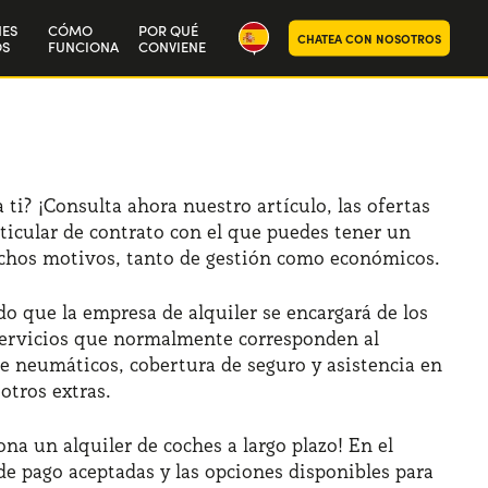
NES
CÓMO
POR QUÉ
CHATEA CON NOSOTROS
S
FUNCIONA
CONVIENE
ra historia
aja con nosotros
 ti? ¡Consulta ahora nuestro artículo, las ofertas
ticular de contrato con el que puedes tener un
uchos motivos, tanto de gestión como económicos.
do que la empresa de alquiler se encargará de los
s servicios que normalmente corresponden al
e neumáticos, cobertura de seguro y asistencia en
otros extras.
a un alquiler de coches a largo plazo! En el
de pago aceptadas y las opciones disponibles para