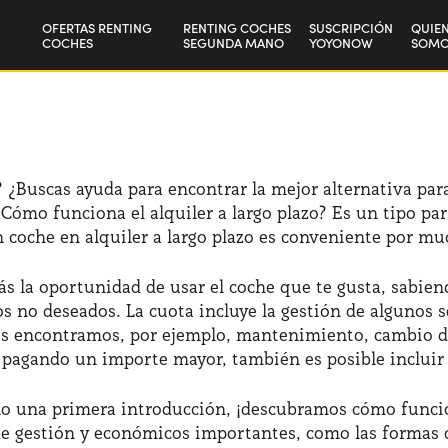
OFERTAS RENTING
RENTING COCHES
SUSCRIPCIÓN
QUIE
COCHES
SEGUNDA MANO
YOYONOW
SOMO
Particulares
Nuest
Autónomos y Empresas
Trab
 ¿Buscas ayuda para encontrar la mejor alternativa para
ómo funciona el alquiler a largo plazo? Es un tipo par
n coche en alquiler a largo plazo es conveniente por m
ás la oportunidad de usar el coche que te gusta, sabien
tos no deseados. La cuota incluye la gestión de alguno
tes encontramos, por ejemplo, mantenimiento, cambio d
, pagando un importe mayor, también es posible incluir 
o una primera introducción, ¡descubramos cómo funcion
 de gestión y económicos importantes, como las formas 