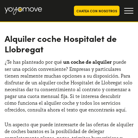
CHATEA CON NOSOTROS
Alquiler coche Hospitalet de
OFERTAS RENTING COCHES
Llobregat
Particulares
OFERTAS RENTING
SEGUNDA MANO
Autónomos y Empresas
¿Te has planteado por qué
un coche de alquiler
puede
ser una opción conveniente? Empresas y particulares
RENTING COCHES POR MESES
tienen realmente muchas opciones a su disposición. Para
YoyoNow
disfrutar de un alquiler coche Hospitalet de Llobregat solo
QUIENES SOMOS
necesitas dar tu consentimiento al contrato y comenzar a
Nuestra historia
pagar una cuota mensual fija. Si te interesa descubrir
CÓMO FUNCIONA
cómo funciona el alquiler coche y todos los servicios
Trabaja con nosotros
ofrecidos, consulta ahora el texto que encontrarás aquí.
POR QUÉ CONVIENE
Un aspecto que puede interesarte de las ofertas de alquiler
de coches baratos es la posibilidad de delegar
ELIGE UN PAÍS