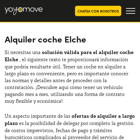
CHATEA CON NOSOTROS
Alquiler coche Elche
OFERTAS RENTING COCHES
Particulares
OFERTAS RENTING
Si necesitas una
solución válida para el alquiler coche
SEGUNDA MANO
Elche
, el siguiente texto te proporcionará información
Autónomos y Empresas
que podría resultarte útil. Tener un coche en alquiler a
RENTING COCHES POR MESES
largo plazo es conveniente, pero es importante conocer
las normas y detalles antes de proceder con la
YoyoNow
QUIENES SOMOS
contratación. ¡Descubre aquí cómo tener un vehículo
pagando mes a mes, utilizando una forma de contrato
Nuestra historia
CÓMO FUNCIONA
muy flexible y económica!
Trabaja con nosotros
POR QUÉ CONVIENE
Un aspecto importante de las
ofertas de alquiler a largo
plazo
es la posibilidad de delegar por completo la gestión
de costos imprevistos, fechas de pago y trámites
ELIGE UN PAÍS
burocráticos complicados al proveedor del servicio de