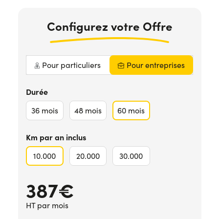
Configurez votre Offre
Pour particuliers
Pour entreprises
Durée
36
mois
48
mois
60
mois
Km par an inclus
10.000
20.000
30.000
387€
HT par mois