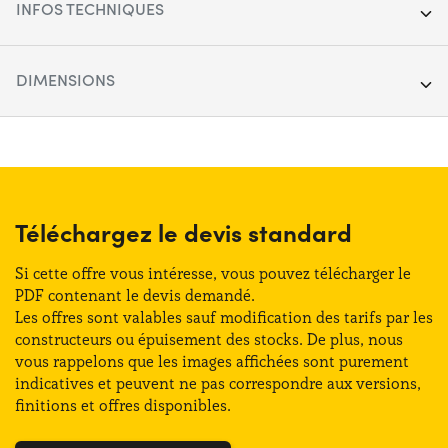
INFOS TECHNIQUES
Segment :
Citadine & Compacte
DIMENSIONS
Porte :
5
Longueur :
397 cm
Carburant :
Électrique
Largeur :
183 cm
Boîte de vitesses :
Automatique
Hauteur :
150 cm
Téléchargez le devis standard
Transmission :
Avant
Coffre (max) :
1106 lt
Si cette offre vous intéresse, vous pouvez télécharger le
Places :
4
PDF contenant le devis demandé.
Les offres sont valables sauf modification des tarifs par les
Coffre (min) :
326 lt
constructeurs ou épuisement des stocks. De plus, nous
Puissance :
120 CV
vous rappelons que les images affichées sont purement
indicatives et peuvent ne pas correspondre aux versions,
Classe énergétique :
A
finitions et offres disponibles.