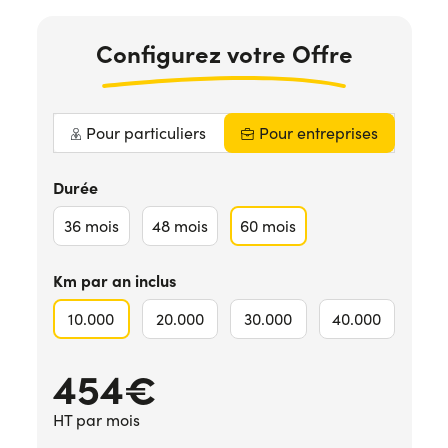
Configurez votre Offre
Pour particuliers
Pour entreprises
Durée
36
mois
48
mois
60
mois
Km par an inclus
10.000
20.000
30.000
40.000
454€
HT par mois