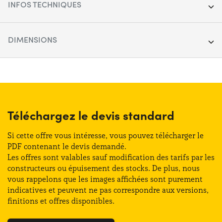
INFOS TECHNIQUES
Segment :
SUV
DIMENSIONS
Porte :
5
Longueur :
435 cm
Carburant :
Électrique
Largeur :
181 cm
Boîte de vitesses :
Automatique
Hauteur :
155 cm
Téléchargez le devis standard
Transmission :
Avant
Coffre (max) :
1052 lt
Si cette offre vous intéresse, vous pouvez télécharger le
Places :
5
PDF contenant le devis demandé.
Les offres sont valables sauf modification des tarifs par les
Coffre (min) :
437 lt
constructeurs ou épuisement des stocks. De plus, nous
Puissance :
177 CV
vous rappelons que les images affichées sont purement
indicatives et peuvent ne pas correspondre aux versions,
Classe énergétique :
A
finitions et offres disponibles.