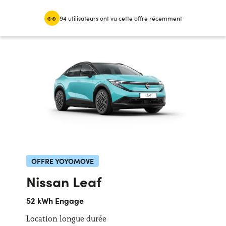
94 utilisateurs ont vu cette offre récemment
OFFRES LEASING
Particuliers
OFFRES LEASING OCCASION
Professionnels
QUI NOUS SOMMES
Notre histoire
FONCTIONNEMENT
Travailler avec nous
NOS AVANTAGES
OFFRE YOYOMOVE
FR
Nissan Leaf
CHOISISSEZ UN PAYS
52 kWh Engage
Location longue durée
Besoin d'aide ?
+31634732815