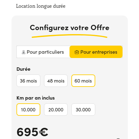
Location longue durée
Configurez votre Offre
Pour particuliers
Pour entreprises
Durée
36
mois
48
mois
60
mois
Km par an inclus
10.000
20.000
30.000
695€