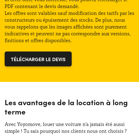
Places :
5
PDF contenant le devis demandé.
Les offres sont valables sauf modification des tarifs par les
Coffre (min) :
470 lt
constructeurs ou épuisement des stocks. De plus, nous
Puissance :
160 CV
vous rappelons que les images affichées sont purement
indicatives et peuvent ne pas correspondre aux versions,
Classe énergétique :
D
finitions et offres disponibles.
TÉLÉCHARGER LE DEVIS
Les avantages de la location à long
terme
Avec Yoyomove, louer une voiture n’a jamais été aussi
simple ! Tu sais pourquoi nos clients nous ont choisis ?