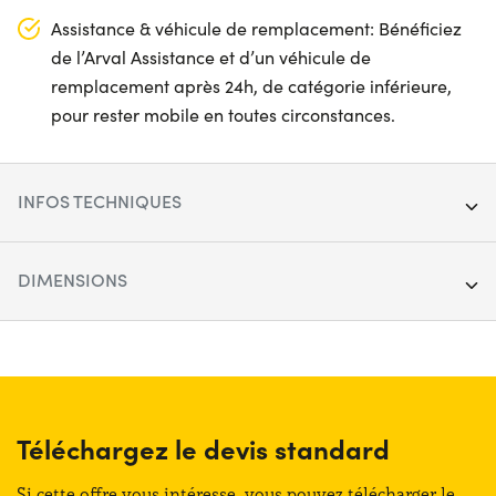
Assistance & véhicule de remplacement: Bénéficiez
de l’Arval Assistance et d’un véhicule de
remplacement après 24h, de catégorie inférieure,
pour rester mobile en toutes circonstances.
INFOS TECHNIQUES
Segment :
SUV
DIMENSIONS
Porte :
5
Longueur :
437 cm
Carburant :
Hybride
Largeur :
204 cm
Boîte de vitesses :
Automatique
Hauteur :
165 cm
Téléchargez le devis standard
Transmission :
Avant
Coffre (max) :
1150 lt
Si cette offre vous intéresse, vous pouvez télécharger le